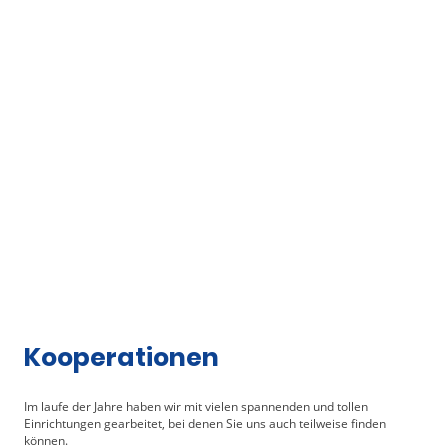
Mein Hauptberuf hat immer wieder das Thema
Sensibilität und Begabung
im Fokus
. Als Brandschützer, Ausbilder und Teil des
Kriseninterventionsteams sind immer mehr Facetten dazu gekommen. In
25 Jahren, mehr als 10 davon mit
Schlaukopf & friends
, ist diese
Aufgabe zu einer
Herzenssache
geworden.
Kooperationen
Im laufe der Jahre haben wir mit vielen spannenden und tollen
Einrichtungen gearbeitet, bei denen Sie uns auch teilweise finden
können.