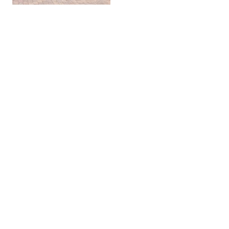
Kontakt
Telefon: 02137 927836
birgit.ketzenberg@schlaukopfandfriends.de
E-mail:
Anschrift: Sankt-Andreas-Straße 4, 41469 Neuss