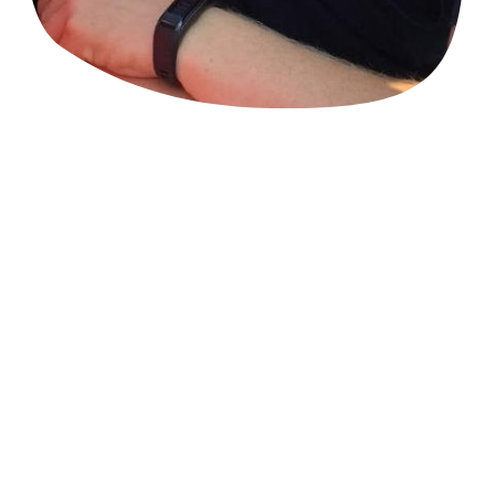
Begabungspädagoge
Linkshänder-Training
Familien-Coach
Anti-Mobbing- sowie Amok-Trainer
Trainer für Stress-, Zeitmanagement, CRM und Arbeitsmethodik
Mitglied im Kriseninterventionsteam
Ausbilder in der Notfallseelsorge
Referent und Dozent
für Schlaukopf & friends, der AKadmie für Bildung und Wissen,
der
Kindergartenakademie und des Trägers GeKiTa
Ein ganz persönlicher Teil meiner Geschichte:
Das Thema Begabung hat mich schon mein ganzes Leben beschäftigt, in
der Kindheit als “faul” und unkonzentriert weitergereicht und doch
durchgehalten, durfte ich als Vater meine drei wunderbaren Töchter
begleiten. Das tat ich anfangs für meine Kinder auch in der
Kita und
Schule
. Dort habe ich schnell gemerkt, dass es eine unglaubliche Erfüllung
bringt, Kindern das Fenster zur Welt zu öffnen. Es wurden
passende
Fortbildungen
für mich gesucht und so wurde aus
dem
Begleiter
ein Unterstützer auf vielen Ebenen, auch für die Pädagogen.