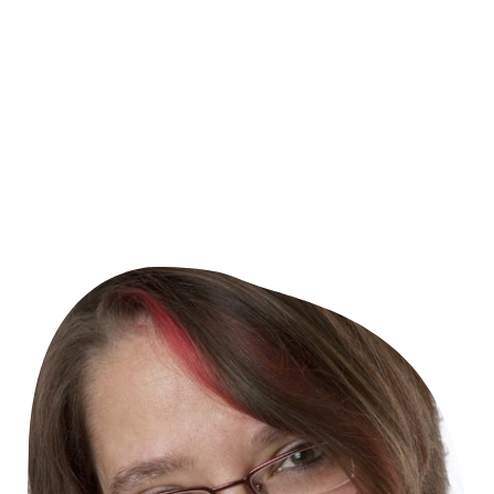
Ein ganz persönlicher Teil meiner Geschichte:
Durch meine beiden wundervollen Töchter – mittlerweile erwachsen
und in Berlin und München zu Hause – bin ich erstmals mit den
Themen
Hochbegabung
und
Hochsensibilität
in Berührung
gekommen. Schon damals habe ich begonnen,
Angebote für
Kindergärten
zu entwickeln und dabei immer wieder einen neuen,
lebendigen Blick auf diese Themen zu gewinnen –
sozusagen
„hautnah“
.
Heute blicke ich auf
über 20 Jahre private und berufliche
Erfahrung
in der Begleitung von Kindern, Jugendlichen, Familien
sowie KiTas und Schulen zurück – eine Zeit, die mich geprägt hat und
in der meine Arbeit stetig weiter gewachsen ist.