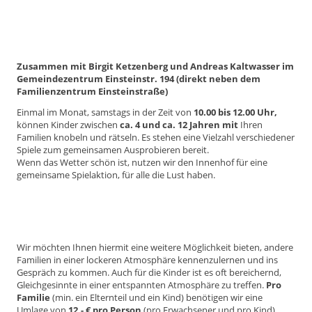
Zusammen mit Birgit Ketzenberg und Andreas Kaltwasser
im
Gemeindezentrum Einsteinstr. 194
(direkt neben dem
Familienzentrum Einsteinstraße)
Einmal im Monat, samstags in der Zeit von
10.0
0 bis 12.00 Uhr,
können Kinder zwischen
ca.
4 und ca. 12 Jahren
mit
Ihren
Familien knobeln und rätseln. Es stehen eine Vielzahl verschiedener
Spiele zum gemeinsamen Ausprobieren bereit.
Wenn das Wetter schön ist, nutzen wir den Innenhof für eine
gemeinsame Spielaktion, für alle die Lust haben.
Wir möchten Ihnen hiermit eine weitere Möglichkeit bieten, andere
Familien in einer lockeren Atmosphäre kennenzulernen und ins
Gespräch zu kommen. Auch für die Kinder ist es oft bereichernd,
Gleichgesinnte in einer entspannten Atmosphäre zu treffen.
Pro
Familie
(min. ein Elternteil und ein Kind)
benötigen wir eine
Umlage von
12,- € pro Person
(pro Erwachsener und pro Kind).