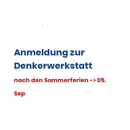
Termine 2. Halbjahr
05. September - 03. Oktober -
2026
07. November - 19. Dezember
.
.
Anmeldung zur
Denkerwerkstatt
nach den Sommerferien -> 05.
Sep